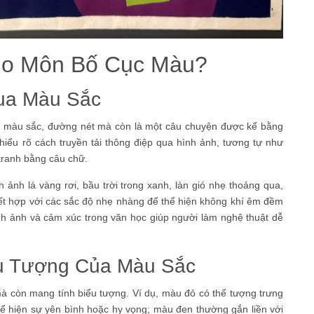
ho Môn Bố Cục Màu?
ua Màu Sắc
ủa màu sắc, đường nét mà còn là một câu chuyện được kể bằng
hiểu rõ cách truyền tải thông điệp qua hình ảnh, tương tự như
tranh bằng câu chữ.
ảnh lá vàng rơi, bầu trời trong xanh, làn gió nhẹ thoảng qua,
ết hợp với các sắc độ nhẹ nhàng để thể hiện không khí êm đềm
ình ảnh và cảm xúc trong văn học giúp người làm nghệ thuật dễ
ểu Tượng Của Màu Sắc
mà còn mang tính biểu tượng. Ví dụ, màu đỏ có thể tượng trưng
 hiện sự yên bình hoặc hy vọng; màu đen thường gắn liền với