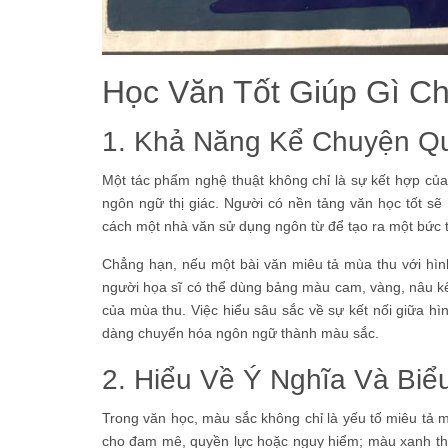
Học Văn Tốt Giúp Gì C
1. Khả Năng Kể Chuyện Q
Một tác phẩm nghệ thuật không chỉ là sự kết hợp c
ngôn ngữ thị giác. Người có nền tảng văn học tốt sẽ 
cách một nhà văn sử dụng ngôn từ để tạo ra một bức 
Chẳng hạn, nếu một bài văn miêu tả mùa thu với hình 
người họa sĩ có thể dùng bảng màu cam, vàng, nâu k
của mùa thu. Việc hiểu sâu sắc về sự kết nối giữa h
dàng chuyển hóa ngôn ngữ thành màu sắc.
2. Hiểu Về Ý Nghĩa Và Bi
Trong văn học, màu sắc không chỉ là yếu tố miêu tả 
cho đam mê, quyền lực hoặc nguy hiểm; màu xanh thể