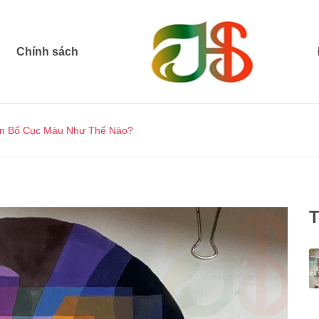
Chính sách
ôn Bố Cục Màu Như Thế Nào?
T