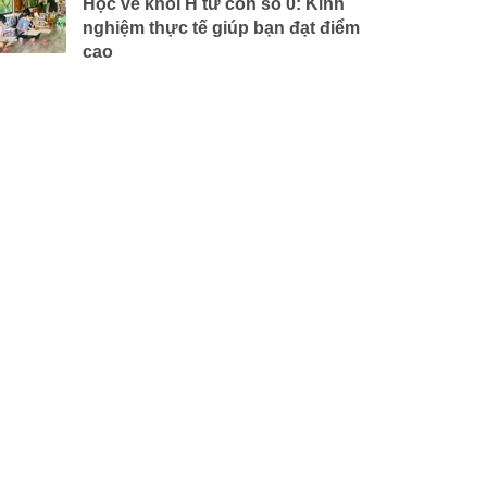
Học vẽ khối H từ con số 0: Kinh
nghiệm thực tế giúp bạn đạt điểm
cao