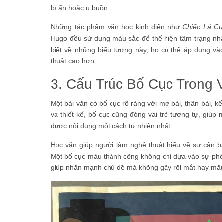
bí ẩn hoặc u buồn.
Những tác phẩm văn học kinh điển như
Chiếc Lá C
Hugo đều sử dụng màu sắc để thể hiện tâm trạng nhâ
biết về những biểu tượng này, họ có thể áp dụng và
thuật cao hơn.
3. Cấu Trúc Bố Cục Trong
Một bài văn có bố cục rõ ràng với mở bài, thân bài, k
và thiết kế, bố cục cũng đóng vai trò tương tự, giú
được nội dung một cách tự nhiên nhất.
Học văn giúp người làm nghệ thuật hiểu về sự cân bằ
Một bố cục màu thành công không chỉ dựa vào sự phố
giúp nhấn mạnh chủ đề mà không gây rối mắt hay mất 