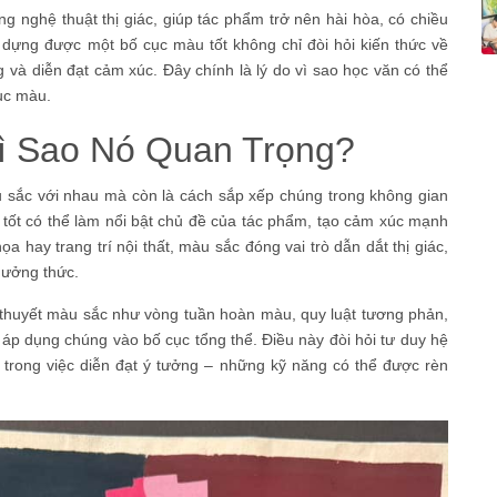
g nghệ thuật thị giác, giúp tác phẩm trở nên hài hòa, có chiều
y dựng được một bố cục màu tốt không chỉ đòi hỏi kiến thức về
 và diễn đạt cảm xúc. Đây chính là lý do vì sao học văn có thể
cục màu.
ì Sao Nó Quan Trọng?
 sắc với nhau mà còn là cách sắp xếp chúng trong không gian
u tốt có thể làm nổi bật chủ đề của tác phẩm, tạo cảm xúc mạnh
a hay trang trí nội thất, màu sắc đóng vai trò dẫn dắt thị giác,
thưởng thức.
ý thuyết màu sắc như vòng tuần hoàn màu, quy luật tương phản,
áp dụng chúng vào bố cục tổng thể. Điều này đòi hỏi tư duy hệ
 trong việc diễn đạt ý tưởng – những kỹ năng có thể được rèn