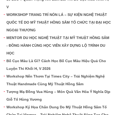
V
WORKSHOP TRANG TRÍ NÓN LÁ – SỰ KIỆN NGHỆ THUẬT
QUỐC TẾ DO MỸ THUẬT HỒNG SÂM TỔ CHỨC TẠI ĐẠI HỌC
NGOẠI THƯƠNG
MENTOR DU HỌC NGHỆ THUẬT TẠI MỸ THUẬT HỒNG SÂM
- ĐỒNG HÀNH CÙNG HỌC VIÊN XÂY DỰNG LỘ TRÌNH DU
HỌC
Bố Cục Màu Là Gì? Cách Học Bố Cục Màu Hiệu Quả Cho
Luyện Thi Khối H, V 2026
Workshop Nến Thơm Tại Times City – Trải Nghiệm Nghệ
Thuật Handmade Cùng Mỹ Thuật Hồng Sâm
Tượng Mạ Đồng Vua Hùng – Món Quà Văn Hóa Ý Nghĩa Dịp
Giỗ Tổ Hùng Vương
Workshop Ký Họa Chân Dung Do Mỹ Thuật Hồng Sâm Tổ
Chức Tại Vinmec – Trải Nghiệm Nghệ Thuật Sáng Tạo Cho