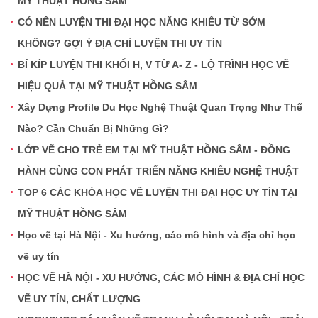
MỸ THUẬT HỒNG SÂM
CÓ NÊN LUYỆN THI ĐẠI HỌC NĂNG KHIẾU TỪ SỚM
KHÔNG? GỢI Ý ĐỊA CHỈ LUYỆN THI UY TÍN
BÍ KÍP LUYỆN THI KHỐI H, V TỪ A- Z - LỘ TRÌNH HỌC VẼ
HIỆU QUẢ TẠI MỸ THUẬT HỒNG SÂM
Xây Dựng Profile Du Học Nghệ Thuật Quan Trọng Như Thế
Nào? Cần Chuẩn Bị Những Gì?
LỚP VẼ CHO TRẺ EM TẠI MỸ THUẬT HỒNG SÂM - ĐỒNG
HÀNH CÙNG CON PHÁT TRIỂN NĂNG KHIẾU NGHỆ THUẬT
TOP 6 CÁC KHÓA HỌC VẼ LUYỆN THI ĐẠI HỌC UY TÍN TẠI
MỸ THUẬT HỒNG SÂM
Học vẽ tại Hà Nội - Xu hướng, các mô hình và địa chỉ học
vẽ uy tín
HỌC VẼ HÀ NỘI - XU HƯỚNG, CÁC MÔ HÌNH & ĐỊA CHỈ HỌC
VẼ UY TÍN, CHẤT LƯỢNG