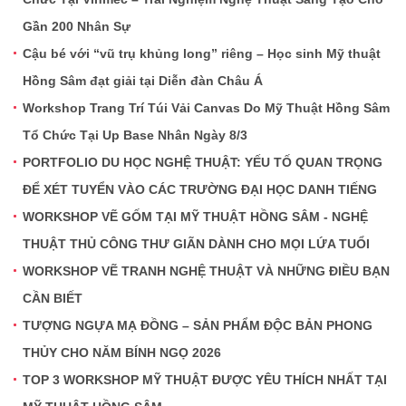
Gần 200 Nhân Sự
Cậu bé với “vũ trụ khủng long” riêng – Học sinh Mỹ thuật
Hồng Sâm đạt giải tại Diễn đàn Châu Á
Workshop Trang Trí Túi Vải Canvas Do Mỹ Thuật Hồng Sâm
Tổ Chức Tại Up Base Nhân Ngày 8/3
PORTFOLIO DU HỌC NGHỆ THUẬT: YẾU TỐ QUAN TRỌNG
ĐỂ XÉT TUYỂN VÀO CÁC TRƯỜNG ĐẠI HỌC DANH TIẾNG
WORKSHOP VẼ GỐM TẠI MỸ THUẬT HỒNG SÂM - NGHỆ
THUẬT THỦ CÔNG THƯ GIÃN DÀNH CHO MỌI LỨA TUỔI
WORKSHOP VẼ TRANH NGHỆ THUẬT VÀ NHỮNG ĐIỀU BẠN
CẦN BIẾT
TƯỢNG NGỰA MẠ ĐỒNG – SẢN PHẨM ĐỘC BẢN PHONG
THỦY CHO NĂM BÍNH NGỌ 2026
TOP 3 WORKSHOP MỸ THUẬT ĐƯỢC YÊU THÍCH NHẤT TẠI