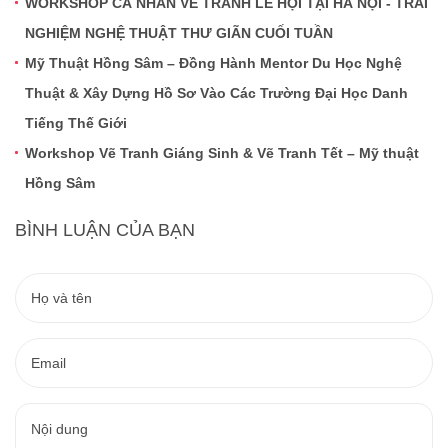
WORKSHOP CÁ NHÂN VẼ TRANH LỄ HỘI TẠI HÀ NỘI - TRẢI
NGHIỆM NGHỆ THUẬT THƯ GIÃN CUỐI TUẦN
Mỹ Thuật Hồng Sâm – Đồng Hành Mentor Du Học Nghệ
Thuật & Xây Dựng Hồ Sơ Vào Các Trường Đại Học Danh
Tiếng Thế Giới
Workshop Vẽ Tranh Giáng Sinh & Vẽ Tranh Tết – Mỹ thuật
Hồng Sâm
BÌNH LUẬN CỦA BẠN