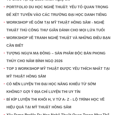
PORTFOLIO DU HỌC NGHỆ THUẬT: YẾU TỐ QUAN TRỌNG
ĐỂ XÉT TUYỂN VÀO CÁC TRƯỜNG ĐẠI HỌC DANH TIẾNG
WORKSHOP VẼ GỐM TẠI MỸ THUẬT HỒNG SÂM - NGHỆ
THUẬT THỦ CÔNG THƯ GIÃN DÀNH CHO MỌI LỨA TUỔI
WORKSHOP VẼ TRANH NGHỆ THUẬT VÀ NHỮNG ĐIỀU BẠN
CẦN BIẾT
TƯỢNG NGỰA MẠ ĐỒNG – SẢN PHẨM ĐỘC BẢN PHONG
THỦY CHO NĂM BÍNH NGỌ 2026
TOP 3 WORKSHOP MỸ THUẬT ĐƯỢC YÊU THÍCH NHẤT TẠI
MỸ THUẬT HỒNG SÂM
CÓ NÊN LUYỆN THI ĐẠI HỌC NĂNG KHIẾU TỪ SỚM
KHÔNG? GỢI Ý ĐỊA CHỈ LUYỆN THI UY TÍN
BÍ KÍP LUYỆN THI KHỐI H, V TỪ A- Z - LỘ TRÌNH HỌC VẼ
HIỆU QUẢ TẠI MỸ THUẬT HỒNG SÂM
Xây Dựng Profile Du Học Nghệ Thuật Quan Trọng Như Thế