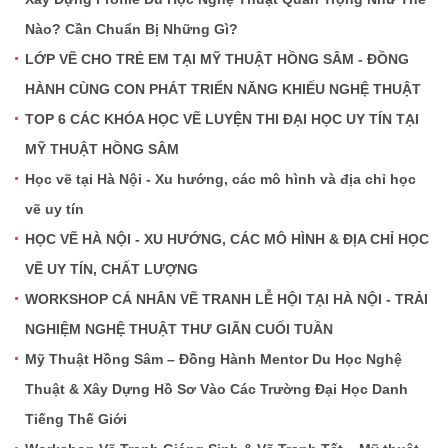
Nào? Cần Chuẩn Bị Những Gì?
LỚP VẼ CHO TRẺ EM TẠI MỸ THUẬT HỒNG SÂM - ĐỒNG
HÀNH CÙNG CON PHÁT TRIỂN NĂNG KHIẾU NGHỆ THUẬT
TOP 6 CÁC KHÓA HỌC VẼ LUYỆN THI ĐẠI HỌC UY TÍN TẠI
MỸ THUẬT HỒNG SÂM
Học vẽ tại Hà Nội - Xu hướng, các mô hình và địa chỉ học
vẽ uy tín
HỌC VẼ HÀ NỘI - XU HƯỚNG, CÁC MÔ HÌNH & ĐỊA CHỈ HỌC
VẼ UY TÍN, CHẤT LƯỢNG
WORKSHOP CÁ NHÂN VẼ TRANH LỄ HỘI TẠI HÀ NỘI - TRẢI
NGHIỆM NGHỆ THUẬT THƯ GIÃN CUỐI TUẦN
Mỹ Thuật Hồng Sâm – Đồng Hành Mentor Du Học Nghệ
Thuật & Xây Dựng Hồ Sơ Vào Các Trường Đại Học Danh
Tiếng Thế Giới