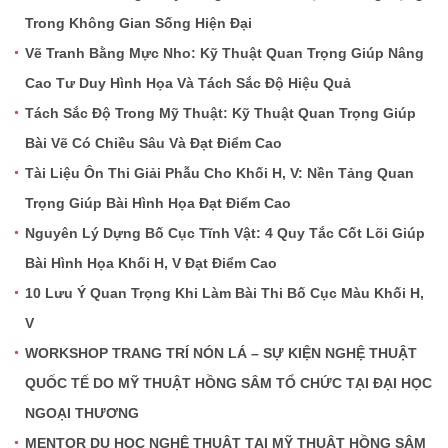
Trong Không Gian Sống Hiện Đại
Vẽ Tranh Bằng Mực Nho: Kỹ Thuật Quan Trọng Giúp Nâng
Cao Tư Duy Hình Họa Và Tách Sắc Độ Hiệu Quả
Tách Sắc Độ Trong Mỹ Thuật: Kỹ Thuật Quan Trọng Giúp
Bài Vẽ Có Chiều Sâu Và Đạt Điểm Cao
Tài Liệu Ôn Thi Giải Phẫu Cho Khối H, V: Nền Tảng Quan
Trọng Giúp Bài Hình Họa Đạt Điểm Cao
Nguyên Lý Dựng Bố Cục Tĩnh Vật: 4 Quy Tắc Cốt Lõi Giúp
Bài Hình Họa Khối H, V Đạt Điểm Cao
10 Lưu Ý Quan Trọng Khi Làm Bài Thi Bố Cục Màu Khối H,
V
WORKSHOP TRANG TRÍ NÓN LÁ – SỰ KIỆN NGHỆ THUẬT
QUỐC TẾ DO MỸ THUẬT HỒNG SÂM TỔ CHỨC TẠI ĐẠI HỌC
NGOẠI THƯƠNG
MENTOR DU HỌC NGHỆ THUẬT TẠI MỸ THUẬT HỒNG SÂM