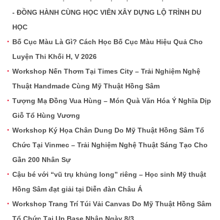
- ĐỒNG HÀNH CÙNG HỌC VIÊN XÂY DỰNG LỘ TRÌNH DU
HỌC
Bố Cục Màu Là Gì? Cách Học Bố Cục Màu Hiệu Quả Cho
Luyện Thi Khối H, V 2026
Workshop Nến Thơm Tại Times City – Trải Nghiệm Nghệ
Thuật Handmade Cùng Mỹ Thuật Hồng Sâm
Tượng Mạ Đồng Vua Hùng – Món Quà Văn Hóa Ý Nghĩa Dịp
Giỗ Tổ Hùng Vương
Workshop Ký Họa Chân Dung Do Mỹ Thuật Hồng Sâm Tổ
Chức Tại Vinmec – Trải Nghiệm Nghệ Thuật Sáng Tạo Cho
Gần 200 Nhân Sự
Cậu bé với “vũ trụ khủng long” riêng – Học sinh Mỹ thuật
Hồng Sâm đạt giải tại Diễn đàn Châu Á
Workshop Trang Trí Túi Vải Canvas Do Mỹ Thuật Hồng Sâm
Tổ Chức Tại Up Base Nhân Ngày 8/3