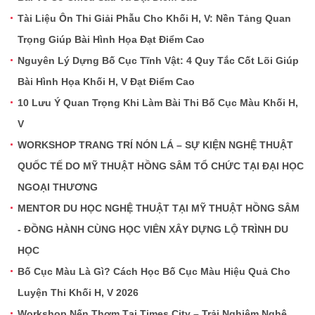
Tài Liệu Ôn Thi Giải Phẫu Cho Khối H, V: Nền Tảng Quan
Trọng Giúp Bài Hình Họa Đạt Điểm Cao
Nguyên Lý Dựng Bố Cục Tĩnh Vật: 4 Quy Tắc Cốt Lõi Giúp
Bài Hình Họa Khối H, V Đạt Điểm Cao
10 Lưu Ý Quan Trọng Khi Làm Bài Thi Bố Cục Màu Khối H,
V
WORKSHOP TRANG TRÍ NÓN LÁ – SỰ KIỆN NGHỆ THUẬT
QUỐC TẾ DO MỸ THUẬT HỒNG SÂM TỔ CHỨC TẠI ĐẠI HỌC
NGOẠI THƯƠNG
MENTOR DU HỌC NGHỆ THUẬT TẠI MỸ THUẬT HỒNG SÂM
- ĐỒNG HÀNH CÙNG HỌC VIÊN XÂY DỰNG LỘ TRÌNH DU
HỌC
Bố Cục Màu Là Gì? Cách Học Bố Cục Màu Hiệu Quả Cho
Luyện Thi Khối H, V 2026
Workshop Nến Thơm Tại Times City – Trải Nghiệm Nghệ