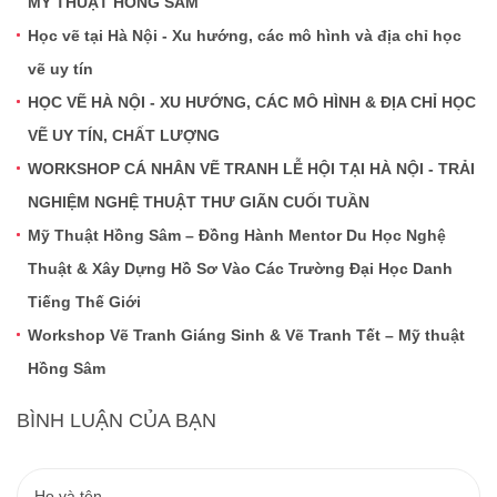
MỸ THUẬT HỒNG SÂM
Học vẽ tại Hà Nội - Xu hướng, các mô hình và địa chỉ học
vẽ uy tín
HỌC VẼ HÀ NỘI - XU HƯỚNG, CÁC MÔ HÌNH & ĐỊA CHỈ HỌC
VẼ UY TÍN, CHẤT LƯỢNG
WORKSHOP CÁ NHÂN VẼ TRANH LỄ HỘI TẠI HÀ NỘI - TRẢI
NGHIỆM NGHỆ THUẬT THƯ GIÃN CUỐI TUẦN
Mỹ Thuật Hồng Sâm – Đồng Hành Mentor Du Học Nghệ
Thuật & Xây Dựng Hồ Sơ Vào Các Trường Đại Học Danh
Tiếng Thế Giới
Workshop Vẽ Tranh Giáng Sinh & Vẽ Tranh Tết – Mỹ thuật
Hồng Sâm
BÌNH LUẬN CỦA BẠN