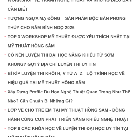
CẦN BIẾT
TƯỢNG NGỰA MẠ ĐỒNG – SẢN PHẨM ĐỘC BẢN PHONG
THỦY CHO NĂM BÍNH NGỌ 2026
TOP 3 WORKSHOP MỸ THUẬT ĐƯỢC YÊU THÍCH NHẤT TẠI
MỸ THUẬT HỒNG SÂM
CÓ NÊN LUYỆN THI ĐẠI HỌC NĂNG KHIẾU TỪ SỚM
KHÔNG? GỢI Ý ĐỊA CHỈ LUYỆN THI UY TÍN
BÍ KÍP LUYỆN THI KHỐI H, V TỪ A- Z - LỘ TRÌNH HỌC VẼ
HIỆU QUẢ TẠI MỸ THUẬT HỒNG SÂM
Xây Dựng Profile Du Học Nghệ Thuật Quan Trọng Như Thế
Nào? Cần Chuẩn Bị Những Gì?
LỚP VẼ CHO TRẺ EM TẠI MỸ THUẬT HỒNG SÂM - ĐỒNG
HÀNH CÙNG CON PHÁT TRIỂN NĂNG KHIẾU NGHỆ THUẬT
TOP 6 CÁC KHÓA HỌC VẼ LUYỆN THI ĐẠI HỌC UY TÍN TẠI