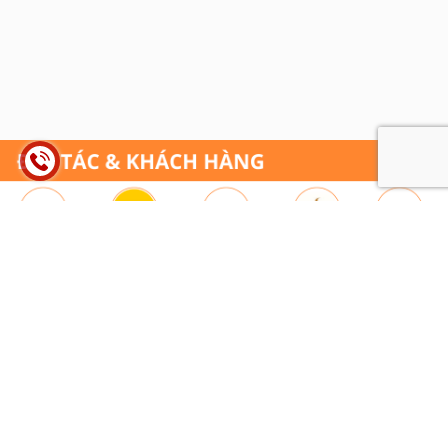
© Bản quyền thuộc về HỒNG SÂM ART