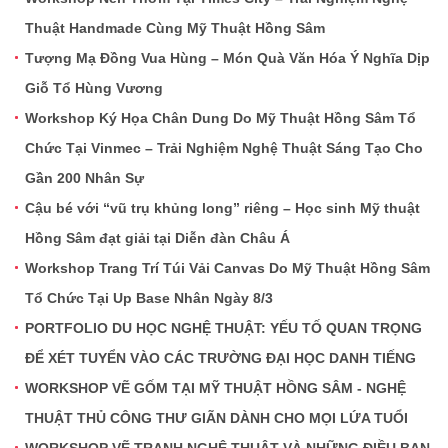
Thuật Handmade Cùng Mỹ Thuật Hồng Sâm
Tượng Mạ Đồng Vua Hùng – Món Quà Văn Hóa Ý Nghĩa Dịp
Giỗ Tổ Hùng Vương
Workshop Ký Họa Chân Dung Do Mỹ Thuật Hồng Sâm Tổ
Chức Tại Vinmec – Trải Nghiệm Nghệ Thuật Sáng Tạo Cho
Gần 200 Nhân Sự
Cậu bé với “vũ trụ khủng long” riêng – Học sinh Mỹ thuật
Hồng Sâm đạt giải tại Diễn đàn Châu Á
Workshop Trang Trí Túi Vải Canvas Do Mỹ Thuật Hồng Sâm
Tổ Chức Tại Up Base Nhân Ngày 8/3
PORTFOLIO DU HỌC NGHỆ THUẬT: YẾU TỐ QUAN TRỌNG
ĐỂ XÉT TUYỂN VÀO CÁC TRƯỜNG ĐẠI HỌC DANH TIẾNG
WORKSHOP VẼ GỐM TẠI MỸ THUẬT HỒNG SÂM - NGHỆ
THUẬT THỦ CÔNG THƯ GIÃN DÀNH CHO MỌI LỨA TUỔI
WORKSHOP VẼ TRANH NGHỆ THUẬT VÀ NHỮNG ĐIỀU BẠN