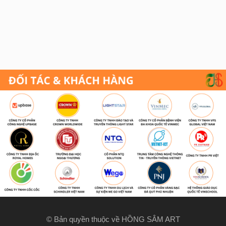
© Bản quyền thuộc về HỒNG SÂM ART