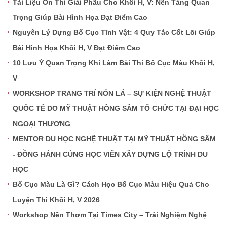
Tài Liệu Ôn Thi Giải Phẫu Cho Khối H, V: Nền Tảng Quan
Trọng Giúp Bài Hình Họa Đạt Điểm Cao
Nguyên Lý Dựng Bố Cục Tĩnh Vật: 4 Quy Tắc Cốt Lõi Giúp
Bài Hình Họa Khối H, V Đạt Điểm Cao
10 Lưu Ý Quan Trọng Khi Làm Bài Thi Bố Cục Màu Khối H,
V
WORKSHOP TRANG TRÍ NÓN LÁ – SỰ KIỆN NGHỆ THUẬT
QUỐC TẾ DO MỸ THUẬT HỒNG SÂM TỔ CHỨC TẠI ĐẠI HỌC
NGOẠI THƯƠNG
MENTOR DU HỌC NGHỆ THUẬT TẠI MỸ THUẬT HỒNG SÂM
- ĐỒNG HÀNH CÙNG HỌC VIÊN XÂY DỰNG LỘ TRÌNH DU
HỌC
Bố Cục Màu Là Gì? Cách Học Bố Cục Màu Hiệu Quả Cho
Luyện Thi Khối H, V 2026
Workshop Nến Thơm Tại Times City – Trải Nghiệm Nghệ