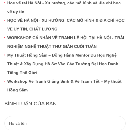
Học vẽ tại Hà Nội - Xu hướng, các mô hình và địa chỉ học
vẽ uy tín
HỌC VẼ HÀ NỘI - XU HƯỚNG, CÁC MÔ HÌNH & ĐỊA CHỈ HỌC
VẼ UY TÍN, CHẤT LƯỢNG
WORKSHOP CÁ NHÂN VẼ TRANH LỄ HỘI TẠI HÀ NỘI - TRẢI
NGHIỆM NGHỆ THUẬT THƯ GIÃN CUỐI TUẦN
Mỹ Thuật Hồng Sâm – Đồng Hành Mentor Du Học Nghệ
Thuật & Xây Dựng Hồ Sơ Vào Các Trường Đại Học Danh
Tiếng Thế Giới
Workshop Vẽ Tranh Giáng Sinh & Vẽ Tranh Tết – Mỹ thuật
Hồng Sâm
BÌNH LUẬN CỦA BẠN