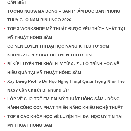
CẦN BIẾT
TƯỢNG NGỰA MẠ ĐỒNG – SẢN PHẨM ĐỘC BẢN PHONG
THỦY CHO NĂM BÍNH NGỌ 2026
TOP 3 WORKSHOP MỸ THUẬT ĐƯỢC YÊU THÍCH NHẤT TẠI
MỸ THUẬT HỒNG SÂM
CÓ NÊN LUYỆN THI ĐẠI HỌC NĂNG KHIẾU TỪ SỚM
KHÔNG? GỢI Ý ĐỊA CHỈ LUYỆN THI UY TÍN
BÍ KÍP LUYỆN THI KHỐI H, V TỪ A- Z - LỘ TRÌNH HỌC VẼ
HIỆU QUẢ TẠI MỸ THUẬT HỒNG SÂM
Xây Dựng Profile Du Học Nghệ Thuật Quan Trọng Như Thế
Nào? Cần Chuẩn Bị Những Gì?
LỚP VẼ CHO TRẺ EM TẠI MỸ THUẬT HỒNG SÂM - ĐỒNG
HÀNH CÙNG CON PHÁT TRIỂN NĂNG KHIẾU NGHỆ THUẬT
TOP 6 CÁC KHÓA HỌC VẼ LUYỆN THI ĐẠI HỌC UY TÍN TẠI
MỸ THUẬT HỒNG SÂM