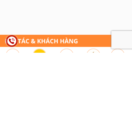
© Bản quyền thuộc về HỒNG SÂM ART
|