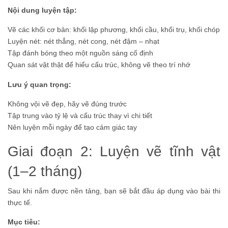
Nội dung luyện tập:
Vẽ các khối cơ bản: khối lập phương, khối cầu, khối trụ, khối chóp
Luyện nét: nét thẳng, nét cong, nét đậm – nhạt
Tập đánh bóng theo một nguồn sáng cố định
Quan sát vật thật để hiểu cấu trúc, không vẽ theo trí nhớ
Lưu ý quan trọng:
Không vội vẽ đẹp, hãy vẽ đúng trước
Tập trung vào tỷ lệ và cấu trúc thay vì chi tiết
Nên luyện mỗi ngày để tạo cảm giác tay
Giai đoạn 2: Luyện vẽ tĩnh vật
(1–2 tháng)
Sau khi nắm được nền tảng, bạn sẽ bắt đầu áp dụng vào bài thi
thực tế.
Mục tiêu: