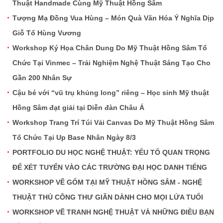
Thuật Handmade Cùng Mỹ Thuật Hồng Sâm
Tượng Mạ Đồng Vua Hùng – Món Quà Văn Hóa Ý Nghĩa Dịp
Giỗ Tổ Hùng Vương
Workshop Ký Họa Chân Dung Do Mỹ Thuật Hồng Sâm Tổ
Chức Tại Vinmec – Trải Nghiệm Nghệ Thuật Sáng Tạo Cho
Gần 200 Nhân Sự
Cậu bé với “vũ trụ khủng long” riêng – Học sinh Mỹ thuật
Hồng Sâm đạt giải tại Diễn đàn Châu Á
Workshop Trang Trí Túi Vải Canvas Do Mỹ Thuật Hồng Sâm
Tổ Chức Tại Up Base Nhân Ngày 8/3
PORTFOLIO DU HỌC NGHỆ THUẬT: YẾU TỐ QUAN TRỌNG
ĐỂ XÉT TUYỂN VÀO CÁC TRƯỜNG ĐẠI HỌC DANH TIẾNG
WORKSHOP VẼ GỐM TẠI MỸ THUẬT HỒNG SÂM - NGHỆ
THUẬT THỦ CÔNG THƯ GIÃN DÀNH CHO MỌI LỨA TUỔI
WORKSHOP VẼ TRANH NGHỆ THUẬT VÀ NHỮNG ĐIỀU BẠN