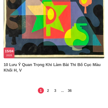
15/04
2026
10 Lưu Ý Quan Trọng Khi Làm Bài Thi Bố Cục Màu
Khối H, V
1
2
3
...
36