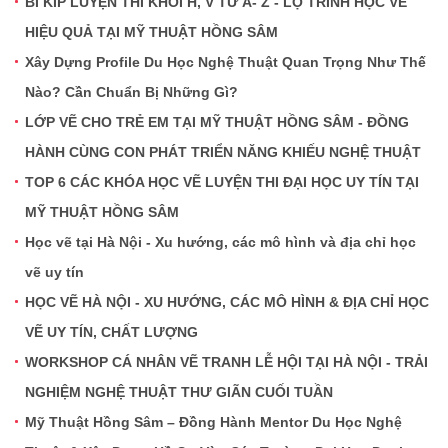
BÍ KÍP LUYỆN THI KHỐI H, V TỪ A- Z - LỘ TRÌNH HỌC VẼ
HIỆU QUẢ TẠI MỸ THUẬT HỒNG SÂM
Xây Dựng Profile Du Học Nghệ Thuật Quan Trọng Như Thế
Nào? Cần Chuẩn Bị Những Gì?
LỚP VẼ CHO TRẺ EM TẠI MỸ THUẬT HỒNG SÂM - ĐỒNG
HÀNH CÙNG CON PHÁT TRIỂN NĂNG KHIẾU NGHỆ THUẬT
TOP 6 CÁC KHÓA HỌC VẼ LUYỆN THI ĐẠI HỌC UY TÍN TẠI
MỸ THUẬT HỒNG SÂM
Học vẽ tại Hà Nội - Xu hướng, các mô hình và địa chỉ học
vẽ uy tín
HỌC VẼ HÀ NỘI - XU HƯỚNG, CÁC MÔ HÌNH & ĐỊA CHỈ HỌC
VẼ UY TÍN, CHẤT LƯỢNG
WORKSHOP CÁ NHÂN VẼ TRANH LỄ HỘI TẠI HÀ NỘI - TRẢI
NGHIỆM NGHỆ THUẬT THƯ GIÃN CUỐI TUẦN
Mỹ Thuật Hồng Sâm – Đồng Hành Mentor Du Học Nghệ