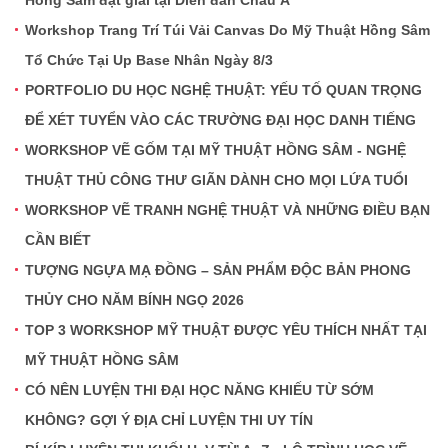
Workshop Trang Trí Túi Vải Canvas Do Mỹ Thuật Hồng Sâm
Tổ Chức Tại Up Base Nhân Ngày 8/3
PORTFOLIO DU HỌC NGHỆ THUẬT: YẾU TỐ QUAN TRỌNG
ĐỂ XÉT TUYỂN VÀO CÁC TRƯỜNG ĐẠI HỌC DANH TIẾNG
WORKSHOP VẼ GỐM TẠI MỸ THUẬT HỒNG SÂM - NGHỆ
THUẬT THỦ CÔNG THƯ GIÃN DÀNH CHO MỌI LỨA TUỔI
WORKSHOP VẼ TRANH NGHỆ THUẬT VÀ NHỮNG ĐIỀU BẠN
CẦN BIẾT
TƯỢNG NGỰA MẠ ĐỒNG – SẢN PHẨM ĐỘC BẢN PHONG
THỦY CHO NĂM BÍNH NGỌ 2026
TOP 3 WORKSHOP MỸ THUẬT ĐƯỢC YÊU THÍCH NHẤT TẠI
MỸ THUẬT HỒNG SÂM
CÓ NÊN LUYỆN THI ĐẠI HỌC NĂNG KHIẾU TỪ SỚM
KHÔNG? GỢI Ý ĐỊA CHỈ LUYỆN THI UY TÍN