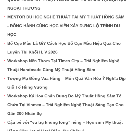
NGOẠI THƯƠNG
MENTOR DU HỌC NGHỆ THUẬT TẠI MỸ THUẬT HỒNG SÂM
- ĐỒNG HÀNH CÙNG HỌC VIÊN XÂY DỰNG LỘ TRÌNH DU
HỌC
Bố Cục Màu Là Gì? Cách Học Bố Cục Màu Hiệu Quả Cho
Luyện Thi Khối H, V 2026
Workshop Nến Thơm Tại Times City – Trải Nghiệm Nghệ
Thuật Handmade Cùng Mỹ Thuật Hồng Sâm
Tượng Mạ Đồng Vua Hùng – Món Quà Văn Hóa Ý Nghĩa Dịp
Giỗ Tổ Hùng Vương
Workshop Ký Họa Chân Dung Do Mỹ Thuật Hồng Sâm Tổ
Chức Tại Vinmec – Trải Nghiệm Nghệ Thuật Sáng Tạo Cho
Gần 200 Nhân Sự
Cậu bé với “vũ trụ khủng long” riêng – Học sinh Mỹ thuật
Hồng Sâm đạt giải tại Diễn đàn Châu Á