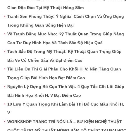
Gian Độc Đáo Tại Mỹ Thuật Hồng Sâm
Tranh Sen Phong Thủy: Ý Nghĩa, Cách Chọn Và Ứng Dụng
Trong Không Gian Sống Hiện Đại
Vẽ Tranh Bằng Mực Nho: Kỹ Thuật Quan Trọng Giúp Nâng
Cao Tư Duy Hình Họa Và Tách Sắc Độ Hiệu Quả
Tách Sắc Độ Trong Mỹ Thuật: Kỹ Thuật Quan Trọng Giúp
Bài Vẽ Có Chiều Sâu Và Đạt Điểm Cao
Tài Liệu Ôn Thi Giải Phẫu Cho Khối H, V: Nền Tảng Quan
Trọng Giúp Bài Hình Họa Đạt Điểm Cao
Nguyên Lý Dựng Bố Cục Tĩnh Vật: 4 Quy Tắc Cốt Lõi Giúp
Bài Hình Họa Khối H, V Đạt Điểm Cao
10 Lưu Ý Quan Trọng Khi Làm Bài Thi Bố Cục Màu Khối H,
V
WORKSHOP TRANG TRÍ NÓN LÁ – SỰ KIỆN NGHỆ THUẬT
QUỐC TẾ DO MỸ THUẬT HỒNG SÂM TỔ CHỨC TẠI ĐẠI HỌC