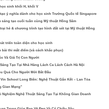
học sinh khối H, khối V
 tạo ý nghĩa dành cho học sinh Trường Quốc tế Singapore
ệm sáng tạo cuối tuần cùng Mỹ thuật Hồng Sâm
rại hè & chương trình tạo hình đất sét tại Mỹ thuật Hồng
t triển toàn diện cho học sinh
n bài thi mất điểm (và cách khắc phục)
c Và Giá Trị Con Người
 Sáng Tạo Tại Nhà Hàng Lách Ca Lách Cách Hà Nội
iệu Quả Cho Người Mới Bắt Đầu
in School Long Biên: Nghệ Thuật Gắn Kết – Lan Tỏa
g Gian Mạng”
rải Nghiệm Nghệ Thuật Sáng Tạo Tại Không Gian Doanh
uan Trọng Giúp Bạn Vẽ Đẹp Và Có Chiều Sâu