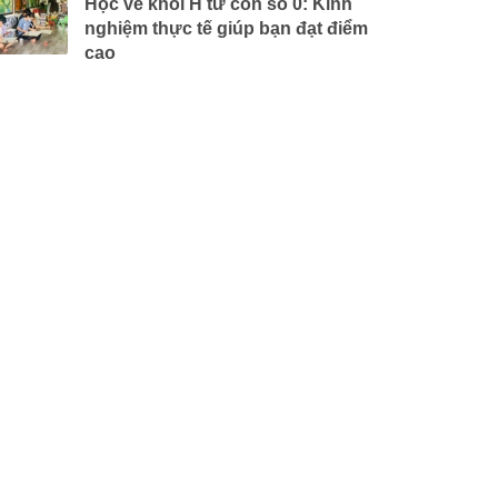
Học vẽ khối H từ con số 0: Kinh
nghiệm thực tế giúp bạn đạt điểm
cao