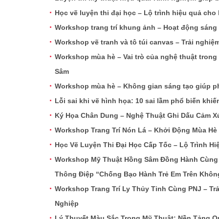
Học vẽ luyện thi đại học – Lộ trình hiệu quả cho 
Workshop trang trí khung ảnh – Hoạt động sáng
Workshop vẽ tranh và tô túi canvas – Trải nghi
Workshop mùa hè – Vai trò của nghệ thuật trong t
Sâm
Workshop mùa hè – Không gian sáng tạo giúp phá
Lỗi sai khi vẽ hình họa: 10 sai lầm phổ biến khiế
Ký Họa Chân Dung – Nghệ Thuật Ghi Dấu Cảm Xú
Workshop Trang Trí Nón Lá – Khởi Động Mùa Hè
Học Vẽ Luyện Thi Đại Học Cấp Tốc – Lộ Trình H
Workshop Mỹ Thuật Hồng Sâm Đồng Hành Cùng V
Thông Điệp “Chống Bạo Hành Trẻ Em Trên Khôn
Workshop Trang Trí Ly Thủy Tinh Cùng PNJ – T
Nghiệp
Lý Thuyết Màu Sắc Trong Mỹ Thuật: Nền Tảng Q