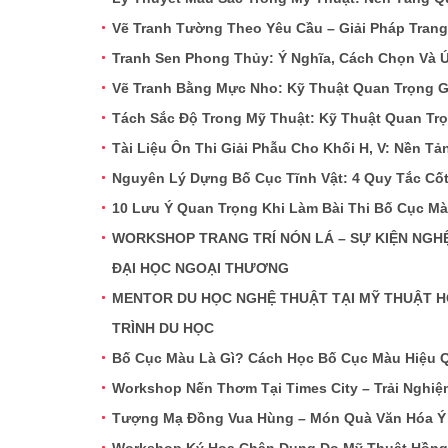
Vẽ Tranh Tường Theo Yêu Cầu – Giải Pháp Trang
Tranh Sen Phong Thủy: Ý Nghĩa, Cách Chọn Và 
Vẽ Tranh Bằng Mực Nho: Kỹ Thuật Quan Trọng G
Tách Sắc Độ Trong Mỹ Thuật: Kỹ Thuật Quan Trọ
Tài Liệu Ôn Thi Giải Phẫu Cho Khối H, V: Nền T
Nguyên Lý Dựng Bố Cục Tĩnh Vật: 4 Quy Tắc Cốt 
10 Lưu Ý Quan Trọng Khi Làm Bài Thi Bố Cục Mà
WORKSHOP TRANG TRÍ NÓN LÁ – SỰ KIỆN NGH
ĐẠI HỌC NGOẠI THƯƠNG
MENTOR DU HỌC NGHỆ THUẬT TẠI MỸ THUẬT H
TRÌNH DU HỌC
Bố Cục Màu Là Gì? Cách Học Bố Cục Màu Hiệu Q
Workshop Nến Thơm Tại Times City – Trải Ngh
Tượng Mạ Đồng Vua Hùng – Món Quà Văn Hóa Ý