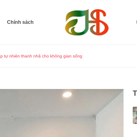
Chính sách
p tự nhiên thanh nhã cho không gian sống
T