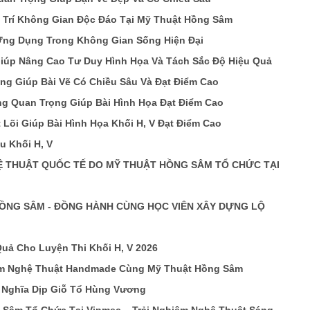
 Trí Không Gian Độc Đáo Tại Mỹ Thuật Hồng Sâm
Ứng Dụng Trong Không Gian Sống Hiện Đại
iúp Nâng Cao Tư Duy Hình Họa Và Tách Sắc Độ Hiệu Quả
ng Giúp Bài Vẽ Có Chiều Sâu Và Đạt Điểm Cao
ảng Quan Trọng Giúp Bài Hình Họa Đạt Điểm Cao
Lõi Giúp Bài Hình Họa Khối H, V Đạt Điểm Cao
u Khối H, V
Ệ THUẬT QUỐC TẾ DO MỸ THUẬT HỒNG SÂM TỔ CHỨC TẠI
ỒNG SÂM - ĐỒNG HÀNH CÙNG HỌC VIÊN XÂY DỰNG LỘ
uả Cho Luyện Thi Khối H, V 2026
iệm Nghệ Thuật Handmade Cùng Mỹ Thuật Hồng Sâm
 Nghĩa Dịp Giỗ Tổ Hùng Vương