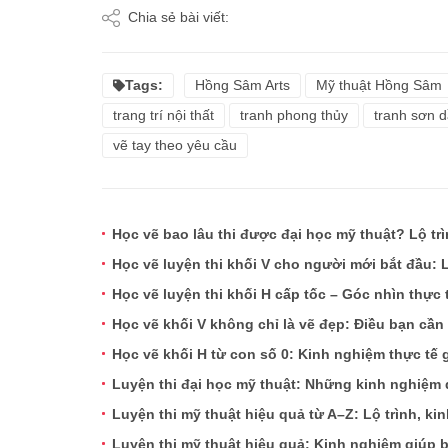
Chia sẻ bài viết:
Tags:
Hồng Sâm Arts
Mỹ thuật Hồng Sâm
trang trí nội thất
tranh phong thủy
tranh sơn 
vẽ tay theo yêu cầu
Học vẽ bao lâu thi được đại học mỹ thuật? Lộ tr
Học vẽ luyện thi khối V cho người mới bắt đầu: Lộ
Học vẽ luyện thi khối H cấp tốc – Góc nhìn thực 
Học vẽ khối V không chỉ là vẽ đẹp: Điều bạn cần
Học vẽ khối H từ con số 0: Kinh nghiệm thực tế 
Luyện thi đại học mỹ thuật: Những kinh nghiệ
Luyện thi mỹ thuật hiệu quả từ A–Z: Lộ trình, kin
Luyện thi mỹ thuật hiệu quả: Kinh nghiệm giúp