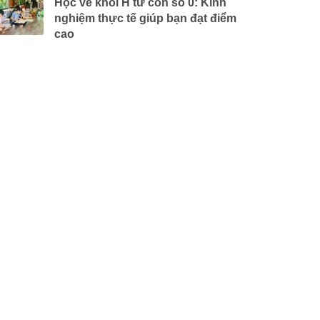
Học vẽ khối H từ con số 0: Kinh
nghiệm thực tế giúp bạn đạt điểm
cao