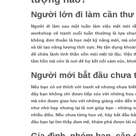
Người lớn đi làm cần thư
Người đi làm sau một tuần làm việc mệt mỏi rấ
workshop vẽ tranh cuối tuần thường là lựa chọn
không đơn thuần là học một kỹ năng mới, mà còn 
và tái tạo năng lượng tích cực. Họ tận dụng khoản
để chữa lành tinh thần vốn mỏi mệt từ lâu. Việc
tâm hồn mà còn là nơi để họ kết nối cảm xúc, kh
Người mới bắt đầu chưa 
Nếu bạn có sở thích với tranh vẽ nhưng chưa biết
đây bạn không chỉ được tiếp xúc với những họa 
mà còn được giao lưu với những giảng viên đến t
như nhỏ hẹp nhưng lại là nơi giúp bạn - những n
nhiều điều. Nếu chưa từng học vẽ, hãy bắt đầu b
đâu bạn lại tìm thấy đam mê, khám phá được tài n
Gia đình, nhóm bạn, cặp 