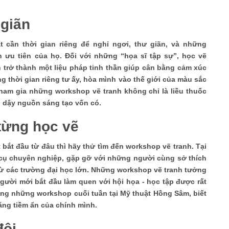
 giãn
t cần thời gian riêng để nghỉ ngơi, thư giãn, và những
 ưu tiên của họ. Đối với những “họa sĩ tập sự”, học vẽ
trở thành một liệu pháp tinh thần giúp cân bằng cảm xúc
g thời gian riêng tư ấy, hòa mình vào thế giới của màu sắc
 tham gia những workshop vẽ tranh không chỉ là liều thuốc
ơi dậy nguồn sáng tạo vốn có.
từng học vẽ
 bắt đầu từ đâu thì hãy thử tìm đến workshop vẽ tranh. Tại
cụ chuyên nghiệp, gặp gỡ với những người cùng sở thích
ừ các trường đại học lớn. Những workshop vẽ tranh tưởng
gười mới bắt đầu làm quen với hội họa - học tập được rất
ằng những workshop cuối tuần tại Mỹ thuật Hồng Sâm, biết
ăng tiềm ẩn của chính mình.
đôi