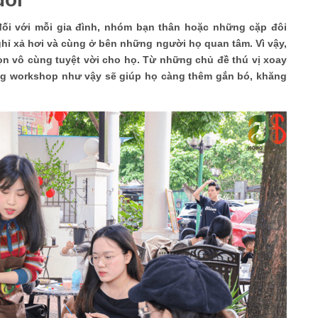
đối với mỗi gia đình, nhóm bạn thân hoặc những cặp đôi
ghỉ xả hơi và cùng ở bên những người họ quan tâm. Vì vậy,
họn vô cùng tuyệt vời cho họ. Từ những chủ đề thú vị xoay
ững workshop như vậy sẽ giúp họ càng thêm gắn bó, khăng