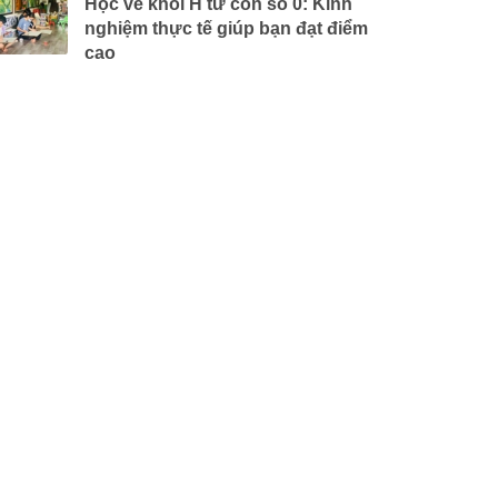
Học vẽ khối H từ con số 0: Kinh
nghiệm thực tế giúp bạn đạt điểm
cao