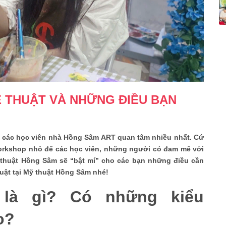
 THUẬT VÀ NHỮNG ĐIỀU BẠN
c các học viên nhà Hồng Sâm ART quan tâm nhiều nhất. Cứ
workshop nhỏ để các học viên, những người có đam mê với
ỹ thuật Hồng Sâm sẽ “bật mí” cho các bạn những điều cần
huật tại Mỹ thuật Hồng Sâm nhé!
 là gì? Có những kiểu
ào?