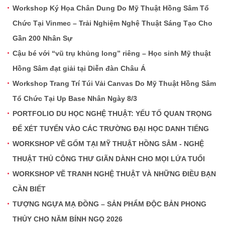
Workshop Ký Họa Chân Dung Do Mỹ Thuật Hồng Sâm Tổ
Chức Tại Vinmec – Trải Nghiệm Nghệ Thuật Sáng Tạo Cho
Gần 200 Nhân Sự
Cậu bé với “vũ trụ khủng long” riêng – Học sinh Mỹ thuật
Hồng Sâm đạt giải tại Diễn đàn Châu Á
Workshop Trang Trí Túi Vải Canvas Do Mỹ Thuật Hồng Sâm
Tổ Chức Tại Up Base Nhân Ngày 8/3
PORTFOLIO DU HỌC NGHỆ THUẬT: YẾU TỐ QUAN TRỌNG
ĐỂ XÉT TUYỂN VÀO CÁC TRƯỜNG ĐẠI HỌC DANH TIẾNG
WORKSHOP VẼ GỐM TẠI MỸ THUẬT HỒNG SÂM - NGHỆ
THUẬT THỦ CÔNG THƯ GIÃN DÀNH CHO MỌI LỨA TUỔI
WORKSHOP VẼ TRANH NGHỆ THUẬT VÀ NHỮNG ĐIỀU BẠN
CẦN BIẾT
TƯỢNG NGỰA MẠ ĐỒNG – SẢN PHẨM ĐỘC BẢN PHONG
THỦY CHO NĂM BÍNH NGỌ 2026