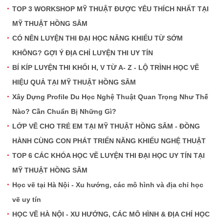
TOP 3 WORKSHOP MỸ THUẬT ĐƯỢC YÊU THÍCH NHẤT TẠI
MỸ THUẬT HỒNG SÂM
CÓ NÊN LUYỆN THI ĐẠI HỌC NĂNG KHIẾU TỪ SỚM
KHÔNG? GỢI Ý ĐỊA CHỈ LUYỆN THI UY TÍN
BÍ KÍP LUYỆN THI KHỐI H, V TỪ A- Z - LỘ TRÌNH HỌC VẼ
HIỆU QUẢ TẠI MỸ THUẬT HỒNG SÂM
Xây Dựng Profile Du Học Nghệ Thuật Quan Trọng Như Thế
Nào? Cần Chuẩn Bị Những Gì?
LỚP VẼ CHO TRẺ EM TẠI MỸ THUẬT HỒNG SÂM - ĐỒNG
HÀNH CÙNG CON PHÁT TRIỂN NĂNG KHIẾU NGHỆ THUẬT
TOP 6 CÁC KHÓA HỌC VẼ LUYỆN THI ĐẠI HỌC UY TÍN TẠI
MỸ THUẬT HỒNG SÂM
Học vẽ tại Hà Nội - Xu hướng, các mô hình và địa chỉ học
vẽ uy tín
HỌC VẼ HÀ NỘI - XU HƯỚNG, CÁC MÔ HÌNH & ĐỊA CHỈ HỌC