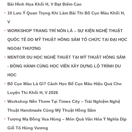
Bài Hình Họa Khối H, V Đạt Điểm Cao
10 Lưu Ý Quan Trọng Khi Làm Bài Thi Bố Cục Màu Khối H,
V
WORKSHOP TRANG TRÍ NÓN LÁ – SỰ KIỆN NGHỆ THUẬT
QUỐC TẾ DO MỸ THUẬT HỒNG SÂM TỔ CHỨC TẠI ĐẠI HỌC
NGOẠI THƯƠNG
MENTOR DU HỌC NGHỆ THUẬT TẠI MỸ THUẬT HỒNG SÂM
- ĐỒNG HÀNH CÙNG HỌC VIÊN XÂY DỰNG LỘ TRÌNH DU
HỌC
Bố Cục Màu Là Gì? Cách Học Bố Cục Màu Hiệu Quả Cho
Luyện Thi Khối H, V 2026
Workshop Nến Thơm Tại Times City – Trải Nghiệm Nghệ
Thuật Handmade Cùng Mỹ Thuật Hồng Sâm
Tượng Mạ Đồng Vua Hùng – Món Quà Văn Hóa Ý Nghĩa Dịp
Giỗ Tổ Hùng Vương