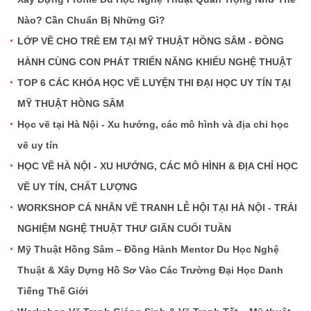
Nào? Cần Chuẩn Bị Những Gì?
LỚP VẼ CHO TRẺ EM TẠI MỸ THUẬT HỒNG SÂM - ĐỒNG
HÀNH CÙNG CON PHÁT TRIỂN NĂNG KHIẾU NGHỆ THUẬT
TOP 6 CÁC KHÓA HỌC VẼ LUYỆN THI ĐẠI HỌC UY TÍN TẠI
MỸ THUẬT HỒNG SÂM
Học vẽ tại Hà Nội - Xu hướng, các mô hình và địa chỉ học
vẽ uy tín
HỌC VẼ HÀ NỘI - XU HƯỚNG, CÁC MÔ HÌNH & ĐỊA CHỈ HỌC
VẼ UY TÍN, CHẤT LƯỢNG
WORKSHOP CÁ NHÂN VẼ TRANH LỄ HỘI TẠI HÀ NỘI - TRẢI
NGHIỆM NGHỆ THUẬT THƯ GIÃN CUỐI TUẦN
Mỹ Thuật Hồng Sâm – Đồng Hành Mentor Du Học Nghệ
Thuật & Xây Dựng Hồ Sơ Vào Các Trường Đại Học Danh
Tiếng Thế Giới