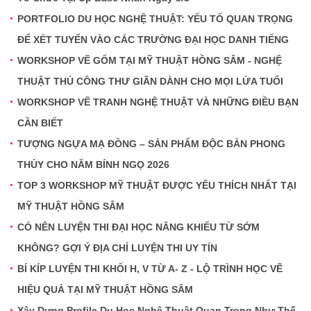
PORTFOLIO DU HỌC NGHỆ THUẬT: YẾU TỐ QUAN TRỌNG
ĐỂ XÉT TUYỂN VÀO CÁC TRƯỜNG ĐẠI HỌC DANH TIẾNG
WORKSHOP VẼ GỐM TẠI MỸ THUẬT HỒNG SÂM - NGHỆ
THUẬT THỦ CÔNG THƯ GIÃN DÀNH CHO MỌI LỨA TUỔI
WORKSHOP VẼ TRANH NGHỆ THUẬT VÀ NHỮNG ĐIỀU BẠN
CẦN BIẾT
TƯỢNG NGỰA MẠ ĐỒNG – SẢN PHẨM ĐỘC BẢN PHONG
THỦY CHO NĂM BÍNH NGỌ 2026
TOP 3 WORKSHOP MỸ THUẬT ĐƯỢC YÊU THÍCH NHẤT TẠI
MỸ THUẬT HỒNG SÂM
CÓ NÊN LUYỆN THI ĐẠI HỌC NĂNG KHIẾU TỪ SỚM
KHÔNG? GỢI Ý ĐỊA CHỈ LUYỆN THI UY TÍN
BÍ KÍP LUYỆN THI KHỐI H, V TỪ A- Z - LỘ TRÌNH HỌC VẼ
HIỆU QUẢ TẠI MỸ THUẬT HỒNG SÂM
Xây Dựng Profile Du Học Nghệ Thuật Quan Trọng Như Thế