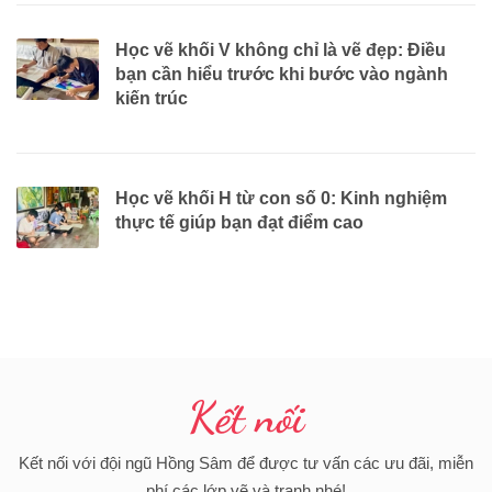
Học vẽ khối V không chỉ là vẽ đẹp: Điều
bạn cần hiểu trước khi bước vào ngành
kiến trúc
Học vẽ khối H từ con số 0: Kinh nghiệm
thực tế giúp bạn đạt điểm cao
Kết nối
Kết nối với đội ngũ Hồng Sâm để được tư vấn các ưu đãi, miễn
phí các lớp vẽ và tranh nhé!