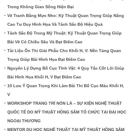
Trong Không Gian Sống Hiện Đại
Vẽ Tranh Bằng Mực Nho: Kỹ Thuật Quan Trọng Giúp Nâng
Cao Tư Duy Hình Họa Và Tách Sắc Độ Hiệu Quả
Tách Sắc Độ Trong Mỹ Thuật: Kỹ Thuật Quan Trọng Giúp
Bài Vẽ Có Chiều Sâu Và Đạt Điểm Cao
Tài Liệu Ôn Thi Giải Phẫu Cho Khối H, V: Nền Tảng Quan
Trọng Giúp Bài Hình Họa Đạt Điểm Cao
Nguyên Lý Dựng Bố Cục Tĩnh Vật: 4 Quy Tắc Cốt Lõi Giúp
Bài Hình Họa Khối H, V Đạt Điểm Cao
10 Lưu Ý Quan Trọng Khi Làm Bài Thi Bố Cục Màu Khối H,
V
WORKSHOP TRANG TRÍ NÓN LÁ – SỰ KIỆN NGHỆ THUẬT
QUỐC TẾ DO MỸ THUẬT HỒNG SÂM TỔ CHỨC TẠI ĐẠI HỌC
NGOẠI THƯƠNG
MENTOR DU HỌC NGHỆ THUẬT TẠI MỸ THUẬT HỒNG SÂM