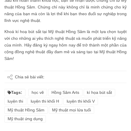
Sau khi hoàn thành khoá học, bạn sẽ nhận được chứng chỉ từ Mỹ
thuật Hồng Sâm. Chứng chỉ này không chỉ là minh chứng cho kỹ
năng của bạn mà còn là lợi thế khi bạn theo đuổi sự nghiệp trong
lĩnh vực nghệ thuật.
Khoá kí hoạ bút sắt tại Mỹ thuật Hồng Sâm là một lựa chọn tuyệt
vời cho những ai yêu thích nghệ thuật và muốn phát triển kỹ năng
của mình. Hãy đăng ký ngay hôm nay để trở thành một phần của
cộng đồng nghệ thuật đầy đam mê và sáng tạo tại Mỹ thuật Hồng
Sâm!
Chia sẻ bài viết:
Tags:
học vẽ
Hồng Sâm Arts
kí họa bút sắt
luyện thi
luyện thi khối H
luyện thi khối V
Mỹ thuật Hồng Sâm
Mỹ thuật mọi lứa tuổi
Mỹ thuật ứng dụng