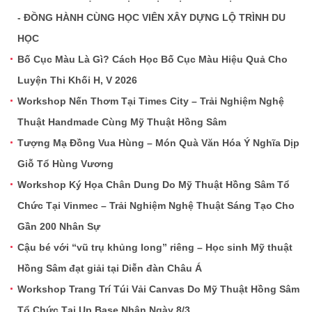
- ĐỒNG HÀNH CÙNG HỌC VIÊN XÂY DỰNG LỘ TRÌNH DU
HỌC
Bố Cục Màu Là Gì? Cách Học Bố Cục Màu Hiệu Quả Cho
Luyện Thi Khối H, V 2026
Workshop Nến Thơm Tại Times City – Trải Nghiệm Nghệ
Thuật Handmade Cùng Mỹ Thuật Hồng Sâm
Tượng Mạ Đồng Vua Hùng – Món Quà Văn Hóa Ý Nghĩa Dịp
Giỗ Tổ Hùng Vương
Workshop Ký Họa Chân Dung Do Mỹ Thuật Hồng Sâm Tổ
Chức Tại Vinmec – Trải Nghiệm Nghệ Thuật Sáng Tạo Cho
Gần 200 Nhân Sự
Cậu bé với “vũ trụ khủng long” riêng – Học sinh Mỹ thuật
Hồng Sâm đạt giải tại Diễn đàn Châu Á
Workshop Trang Trí Túi Vải Canvas Do Mỹ Thuật Hồng Sâm
Tổ Chức Tại Up Base Nhân Ngày 8/3