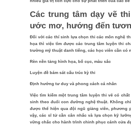
nhiều giá trị tích cực cho sự phát triển của các bé
Các trung tâm dạy vẽ th
ước mơ, hướng đến tương
Đối với các thí sinh lựa chọn thi các môn nghệ t
họa thì việc tìm được các trung tâm luyện thi c
trường mỹ thuật danh tiếng, các học viên cần có 
Rèn nền tảng hình họa, bố cục, màu sắc
Luyện đề bám sát cấu trúc kỳ thi
Định hướng tư duy và phong cách cá nhân
Việc tìm kiếm một trung tâm luyện thi vẽ có chất
sinh theo đuổi con đường nghệ thuật. Không chỉ 
được thể hiện qua đội ngũ giảng viên, phương p
vậy, các sĩ tử cần cân nhắc và lựa chọn kỹ lưỡ
vững chắc cho hành trình chinh phục cánh cửa đạ