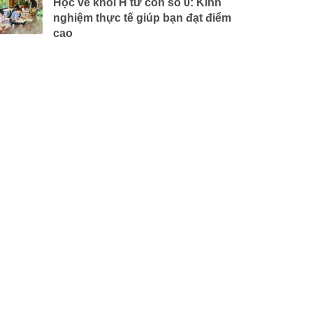
Học vẽ khối H từ con số 0: Kinh
nghiệm thực tế giúp bạn đạt điểm
cao