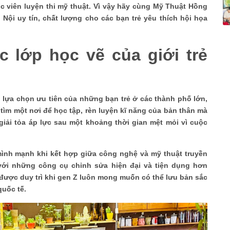
c viên luyện thi mỹ thuật. Vì vậy hãy cùng Mỹ Thuật Hồng
Nội uy tín, chất lượng cho các bạn trẻ yêu thích hội họa
 lớp học vẽ của giới trẻ
h lựa chọn ưu tiên của những bạn trẻ ở các thành phố lớn,
 tìm một nơi để học tập, rèn luyện kĩ năng của bản thân mà
giải tỏa áp lực sau một khoảng thời gian mệt mỏi vì cuộc
nh mạnh khi kết hợp giữa công nghệ và mỹ thuật truyền
t với những công cụ chỉnh sửa hiện đại và tiện dụng hơn
 được duy trì khi gen Z luôn mong muốn có thể lưu bản sắc
quốc tế.