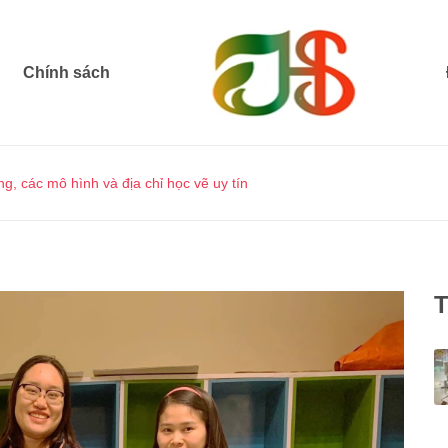
Chính sách
g, các mô hình và địa chỉ học vẽ uy tín
T