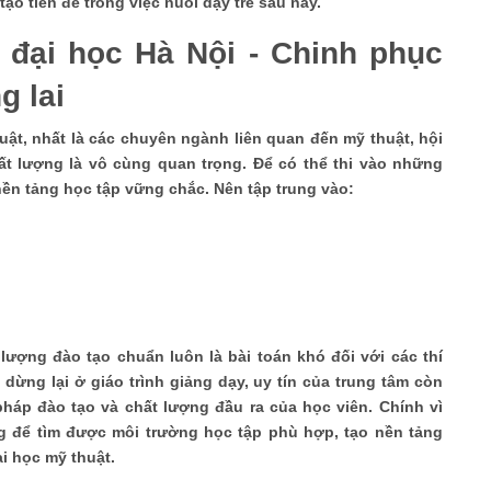
 tạo tiền đề trong việc nuôi dạy trẻ sau này.
i đại học Hà Nội - Chinh phục
 lai
huật, nhất là các chuyên ngành liên quan đến mỹ thuật, hội
hất lượng là vô cùng quan trọng. Để có thể thi vào những
nền tảng học tập vững chắc. Nên tập trung vào:
 lượng đào tạo chuẩn luôn là bài toán khó đối với các thí
dừng lại ở giáo trình giảng dạy, uy tín của trung tâm còn
háp đào tạo và chất lượng đầu ra của học viên. Chính vì
ng để tìm được môi trường học tập phù hợp, tạo nền tảng
i học mỹ thuật.