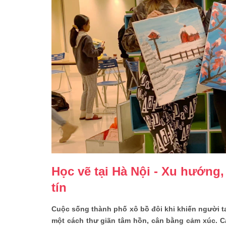
Học vẽ tại Hà Nội - Xu hướng,
tín
Cuộc sống thành phố xô bồ đôi khi khiến người t
một cách thư giãn tâm hồn, cân bằng cảm xúc. C