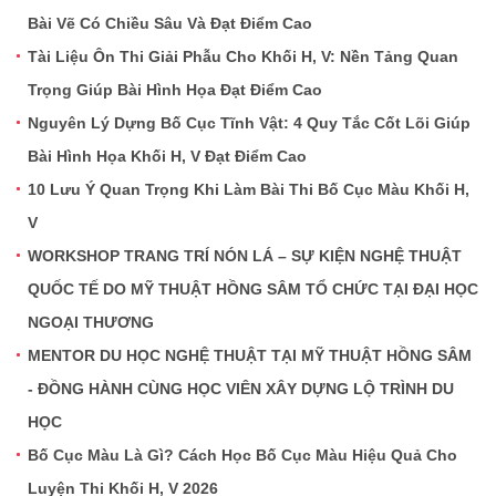
Bài Vẽ Có Chiều Sâu Và Đạt Điểm Cao
Tài Liệu Ôn Thi Giải Phẫu Cho Khối H, V: Nền Tảng Quan
Trọng Giúp Bài Hình Họa Đạt Điểm Cao
Nguyên Lý Dựng Bố Cục Tĩnh Vật: 4 Quy Tắc Cốt Lõi Giúp
Bài Hình Họa Khối H, V Đạt Điểm Cao
10 Lưu Ý Quan Trọng Khi Làm Bài Thi Bố Cục Màu Khối H,
V
WORKSHOP TRANG TRÍ NÓN LÁ – SỰ KIỆN NGHỆ THUẬT
QUỐC TẾ DO MỸ THUẬT HỒNG SÂM TỔ CHỨC TẠI ĐẠI HỌC
NGOẠI THƯƠNG
MENTOR DU HỌC NGHỆ THUẬT TẠI MỸ THUẬT HỒNG SÂM
- ĐỒNG HÀNH CÙNG HỌC VIÊN XÂY DỰNG LỘ TRÌNH DU
HỌC
Bố Cục Màu Là Gì? Cách Học Bố Cục Màu Hiệu Quả Cho
Luyện Thi Khối H, V 2026