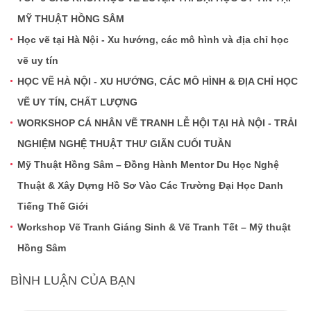
MỸ THUẬT HỒNG SÂM
Học vẽ tại Hà Nội - Xu hướng, các mô hình và địa chỉ học
vẽ uy tín
HỌC VẼ HÀ NỘI - XU HƯỚNG, CÁC MÔ HÌNH & ĐỊA CHỈ HỌC
VẼ UY TÍN, CHẤT LƯỢNG
WORKSHOP CÁ NHÂN VẼ TRANH LỄ HỘI TẠI HÀ NỘI - TRẢI
NGHIỆM NGHỆ THUẬT THƯ GIÃN CUỐI TUẦN
Mỹ Thuật Hồng Sâm – Đồng Hành Mentor Du Học Nghệ
Thuật & Xây Dựng Hồ Sơ Vào Các Trường Đại Học Danh
Tiếng Thế Giới
Workshop Vẽ Tranh Giáng Sinh & Vẽ Tranh Tết – Mỹ thuật
Hồng Sâm
BÌNH LUẬN CỦA BẠN