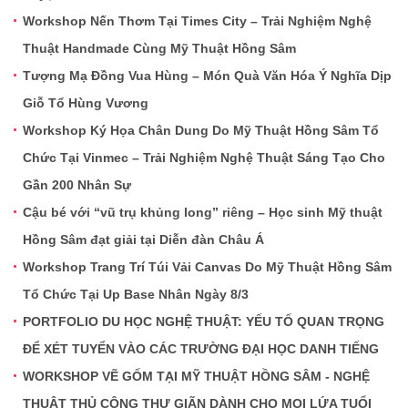
Workshop Nến Thơm Tại Times City – Trải Nghiệm Nghệ
Thuật Handmade Cùng Mỹ Thuật Hồng Sâm
Tượng Mạ Đồng Vua Hùng – Món Quà Văn Hóa Ý Nghĩa Dịp
Giỗ Tổ Hùng Vương
Workshop Ký Họa Chân Dung Do Mỹ Thuật Hồng Sâm Tổ
Chức Tại Vinmec – Trải Nghiệm Nghệ Thuật Sáng Tạo Cho
Gần 200 Nhân Sự
Cậu bé với “vũ trụ khủng long” riêng – Học sinh Mỹ thuật
Hồng Sâm đạt giải tại Diễn đàn Châu Á
Workshop Trang Trí Túi Vải Canvas Do Mỹ Thuật Hồng Sâm
Tổ Chức Tại Up Base Nhân Ngày 8/3
PORTFOLIO DU HỌC NGHỆ THUẬT: YẾU TỐ QUAN TRỌNG
ĐỂ XÉT TUYỂN VÀO CÁC TRƯỜNG ĐẠI HỌC DANH TIẾNG
WORKSHOP VẼ GỐM TẠI MỸ THUẬT HỒNG SÂM - NGHỆ
THUẬT THỦ CÔNG THƯ GIÃN DÀNH CHO MỌI LỨA TUỔI