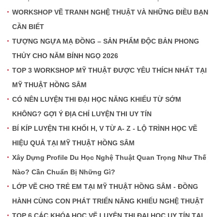
WORKSHOP VẼ TRANH NGHỆ THUẬT VÀ NHỮNG ĐIỀU BẠN
CẦN BIẾT
TƯỢNG NGỰA MẠ ĐỒNG – SẢN PHẨM ĐỘC BẢN PHONG
THỦY CHO NĂM BÍNH NGỌ 2026
TOP 3 WORKSHOP MỸ THUẬT ĐƯỢC YÊU THÍCH NHẤT TẠI
MỸ THUẬT HỒNG SÂM
CÓ NÊN LUYỆN THI ĐẠI HỌC NĂNG KHIẾU TỪ SỚM
KHÔNG? GỢI Ý ĐỊA CHỈ LUYỆN THI UY TÍN
BÍ KÍP LUYỆN THI KHỐI H, V TỪ A- Z - LỘ TRÌNH HỌC VẼ
HIỆU QUẢ TẠI MỸ THUẬT HỒNG SÂM
Xây Dựng Profile Du Học Nghệ Thuật Quan Trọng Như Thế
Nào? Cần Chuẩn Bị Những Gì?
LỚP VẼ CHO TRẺ EM TẠI MỸ THUẬT HỒNG SÂM - ĐỒNG
HÀNH CÙNG CON PHÁT TRIỂN NĂNG KHIẾU NGHỆ THUẬT
TOP 6 CÁC KHÓA HỌC VẼ LUYỆN THI ĐẠI HỌC UY TÍN TẠI