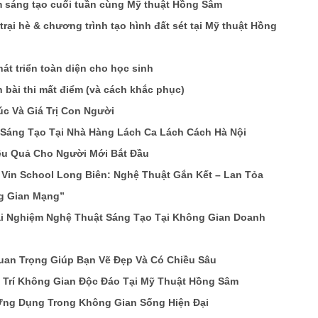
ệm sáng tạo cuối tuần cùng Mỹ thuật Hồng Sâm
rại hè & chương trình tạo hình đất sét tại Mỹ thuật Hồng
t triển toàn diện cho học sinh
n bài thi mất điểm (và cách khắc phục)
c Và Giá Trị Con Người
 Sáng Tạo Tại Nhà Hàng Lách Ca Lách Cách Hà Nội
iệu Quả Cho Người Mới Bắt Đầu
in School Long Biên: Nghệ Thuật Gắn Kết – Lan Tỏa
g Gian Mạng”
rải Nghiệm Nghệ Thuật Sáng Tạo Tại Không Gian Doanh
uan Trọng Giúp Bạn Vẽ Đẹp Và Có Chiều Sâu
 Trí Không Gian Độc Đáo Tại Mỹ Thuật Hồng Sâm
Ứng Dụng Trong Không Gian Sống Hiện Đại