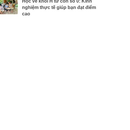
Học vẽ khối H từ con số 0: Kinh
nghiệm thực tế giúp bạn đạt điểm
cao