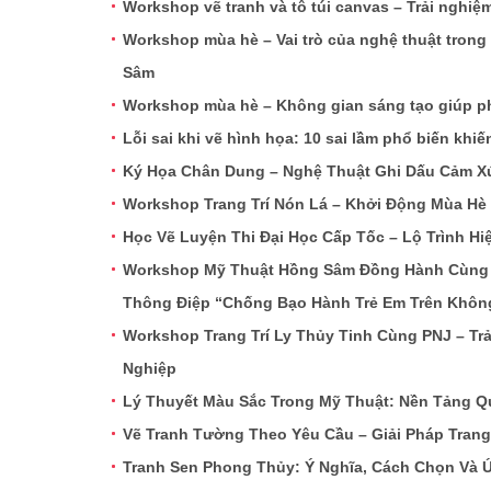
Workshop vẽ tranh và tô túi canvas – Trải nghi
Workshop mùa hè – Vai trò của nghệ thuật trong t
Sâm
Workshop mùa hè – Không gian sáng tạo giúp phá
Lỗi sai khi vẽ hình họa: 10 sai lầm phổ biến khiế
Ký Họa Chân Dung – Nghệ Thuật Ghi Dấu Cảm Xú
Workshop Trang Trí Nón Lá – Khởi Động Mùa Hè
Học Vẽ Luyện Thi Đại Học Cấp Tốc – Lộ Trình H
Workshop Mỹ Thuật Hồng Sâm Đồng Hành Cùng V
Thông Điệp “Chống Bạo Hành Trẻ Em Trên Khôn
Workshop Trang Trí Ly Thủy Tinh Cùng PNJ – T
Nghiệp
Lý Thuyết Màu Sắc Trong Mỹ Thuật: Nền Tảng Q
Vẽ Tranh Tường Theo Yêu Cầu – Giải Pháp Trang
Tranh Sen Phong Thủy: Ý Nghĩa, Cách Chọn Và 