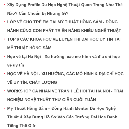
Xây Dựng Profile Du Học Nghệ Thuật Quan Trọng Như Thế
Nào? Cần Chuẩn Bị Những Gì?
LỚP VẼ CHO TRẺ EM TẠI MỸ THUẬT HỒNG SÂM - ĐỒNG
HÀNH CÙNG CON PHÁT TRIỂN NĂNG KHIẾU NGHỆ THUẬT
TOP 6 CÁC KHÓA HỌC VẼ LUYỆN THI ĐẠI HỌC UY TÍN TẠI
MỸ THUẬT HỒNG SÂM
Học vẽ tại Hà Nội - Xu hướng, các mô hình và địa chỉ học
vẽ uy tín
HỌC VẼ HÀ NỘI - XU HƯỚNG, CÁC MÔ HÌNH & ĐỊA CHỈ HỌC
VẼ UY TÍN, CHẤT LƯỢNG
WORKSHOP CÁ NHÂN VẼ TRANH LỄ HỘI TẠI HÀ NỘI - TRẢI
NGHIỆM NGHỆ THUẬT THƯ GIÃN CUỐI TUẦN
Mỹ Thuật Hồng Sâm – Đồng Hành Mentor Du Học Nghệ
Thuật & Xây Dựng Hồ Sơ Vào Các Trường Đại Học Danh
Tiếng Thế Giới