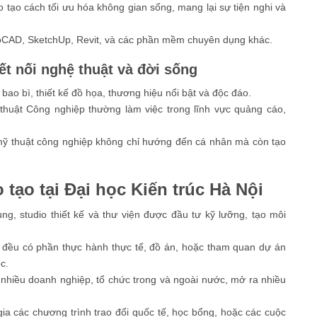
o tạo cách tối ưu hóa không gian sống, mang lại sự tiện nghi và
oCAD, SketchUp, Revit, và các phần mềm chuyên dụng khác.
ết nối nghệ thuật và đời sống
bao bì, thiết kế đồ họa, thương hiệu nổi bật và độc đáo.
thuật Công nghiệp thường làm việc trong lĩnh vực quảng cáo,
mỹ thuật công nghiệp không chỉ hướng đến cá nhân mà còn tạo
 tạo tại Đại học Kiến trúc Hà Nội
g, studio thiết kế và thư viện được đầu tư kỹ lưỡng, tạo môi
 đều có phần thực hành thực tế, đồ án, hoặc tham quan dự án
c.
i nhiều doanh nghiệp, tổ chức trong và ngoài nước, mở ra nhiều
gia các chương trình trao đổi quốc tế, học bổng, hoặc các cuộc