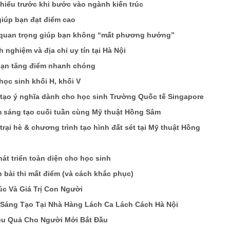
 hiểu trước khi bước vào ngành kiến trúc
giúp bạn đạt điểm cao
m quan trọng giúp bạn không “mất phương hướng”
h nghiệm và địa chỉ uy tín tại Hà Nội
 bạn tăng điểm nhanh chóng
học sinh khối H, khối V
 tạo ý nghĩa dành cho học sinh Trường Quốc tế Singapore
ệm sáng tạo cuối tuần cùng Mỹ thuật Hồng Sâm
rại hè & chương trình tạo hình đất sét tại Mỹ thuật Hồng
t triển toàn diện cho học sinh
n bài thi mất điểm (và cách khắc phục)
c Và Giá Trị Con Người
 Sáng Tạo Tại Nhà Hàng Lách Ca Lách Cách Hà Nội
iệu Quả Cho Người Mới Bắt Đầu