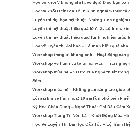
Học vẽ khối V không chỉ là vẽ đẹp: Điều bạn cần
Học vẽ khối H từ con số 0: Kinh nghiệm thực tế 
Luyện thi đại học mỹ thuật: Những kinh nghiệ
Luyện thi mỹ thuật hiệu quả từ A–Z: Lộ trình, kin
Luyện thi mỹ thuật hiệu quả: Kinh nghiệm giúp
Học vẽ luyện thi đại học – Lộ trình hiệu quả cho 
Workshop trang trí khung ảnh – Hoạt động sáng
Workshop vẽ tranh và tô túi canvas – Trải nghi
Workshop mùa hè – Vai trò của nghệ thuật trong t
Sâm
Workshop mùa hè – Không gian sáng tạo giúp phá
Lỗi sai khi vẽ hình họa: 10 sai lầm phổ biến khiế
Ký Họa Chân Dung – Nghệ Thuật Ghi Dấu Cảm Xú
Workshop Trang Trí Nón Lá – Khởi Động Mùa Hè
Học Vẽ Luyện Thi Đại Học Cấp Tốc – Lộ Trình H