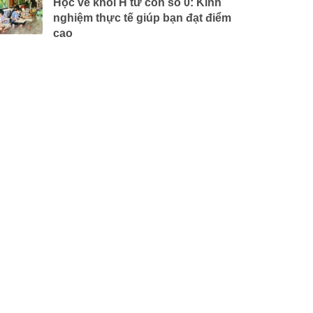
Học vẽ khối H từ con số 0: Kinh
nghiệm thực tế giúp bạn đạt điểm
cao