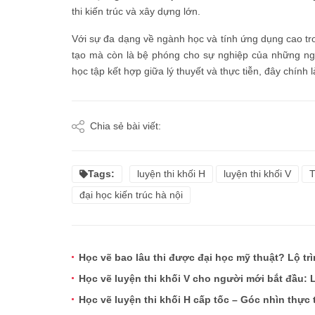
thi kiến trúc và xây dựng lớn.
Với sự đa dạng về ngành học và tính ứng dụng cao tron
tạo mà còn là bệ phóng cho sự nghiệp của những n
học tập kết hợp giữa lý thuyết và thực tiễn, đây chính 
Chia sẻ bài viết:
Tags:
luyện thi khối H
luyện thi khối V
T
đại học kiến trúc hà nội
Học vẽ bao lâu thi được đại học mỹ thuật? Lộ tr
Học vẽ luyện thi khối V cho người mới bắt đầu: Lộ
Học vẽ luyện thi khối H cấp tốc – Góc nhìn thực 